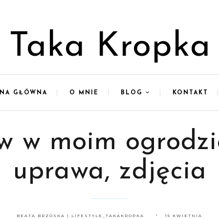
Taka Kropka
ONA GŁÓWNA
O MNIE
BLOG
KONTAKT
ów w moim ogrodzie
uprawa, zdjęcia
BEATA BRZÓSKA | LIFESTYLE_TAKAKROPKA
15 KWIETNIA