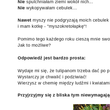
Nie 
spulchniałam ziemi wokół nich...
Nie 
wykopywałam cebulek…
Nawet 
myszy nie podgryzają moich cebulek (m
i mam kotkę - "myszokretołapkę"!
Pomimo tego każdego roku cieszą mnie swo
Jak to możliwe?
Odpowiedź jest bardzo prosta:
Wydaje mi się, że tulipanom trzeba dać po pr
Wystarczy je chwalić i podziwiać!
Wierzysz w chemię między ludźmi i kwiatami
Przyjrzyjmy się z bliska tym niewymag