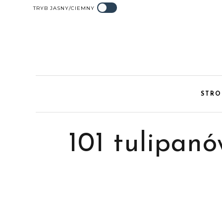
TRYB JASNY/CIEMNY
STR
101 tulipan