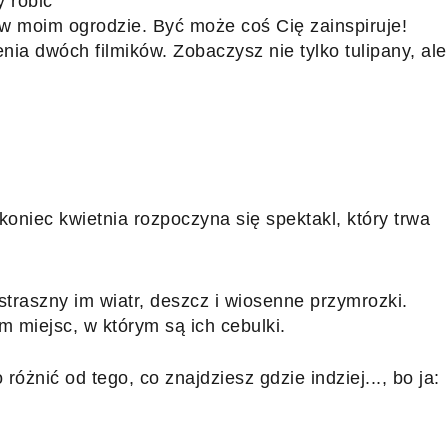
y robić
 w moim ogrodzie. Być może coś Cię zainspiruje!
ia dwóch filmików. Zobaczysz nie tylko tulipany, ale 
oniec kwietnia rozpoczyna się spektakl, który trwa 
raszny im wiatr, deszcz i wiosenne przymrozki. 
 miejsc, w którym są ich cebulki. 
różnić od tego, co znajdziesz gdzie indziej..., bo ja: