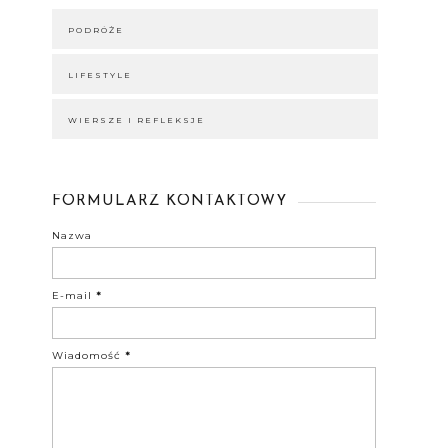
PODRÓŻE
LIFESTYLE
WIERSZE I REFLEKSJE
FORMULARZ KONTAKTOWY
Nazwa
E-mail
*
Wiadomość
*