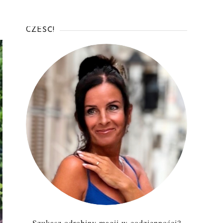
CZEŚĆ!
Szukasz odrobiny magii w codzienności?