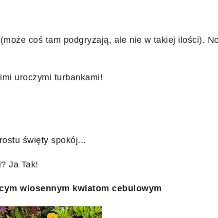
oże coś tam podgryzają, ale nie w takiej ilości). No
imi uroczymi turbankami!
ostu święty spokój...
? Ja Tak!
ającym wiosennym kwiatom cebulowym