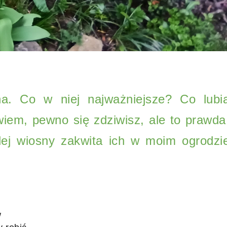
na. Co w niej najważniejsze? Co lubią
iem, pewno się zdziwisz, ale to prawda!
dej wiosny zakwita ich w moim ogrodzie
w