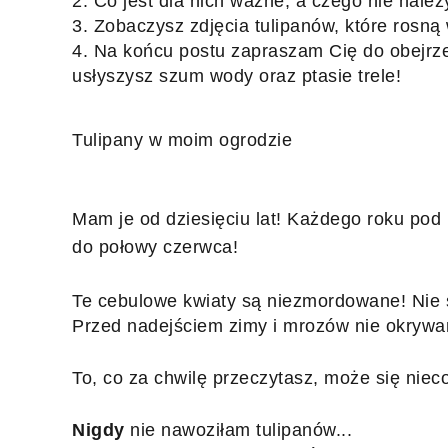
2. Co jest dla nich ważne, a czego nie należ
3. Zobaczysz zdjęcia tulipanów, które rosną
4. Na końcu postu zapraszam Cię do obejrzen
usłyszysz szum wody oraz ptasie trele!
Tulipany w moim ogrodzie
Mam je od dziesięciu lat! Każdego roku pod k
do połowy czerwca!
Te cebulowe kwiaty są niezmordowane! Nie st
Przed nadejściem zimy i mrozów nie okrywam
To, co za chwilę przeczytasz, może się nieco 
Nigdy
 nie nawoziłam tulipanów... 