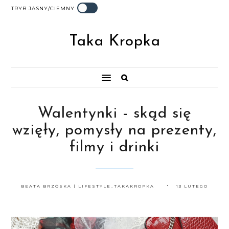
TRYB JASNY/CIEMNY
Taka Kropka
Walentynki - skąd się
wzięły, pomysły na prezenty,
filmy i drinki
BEATA BRZÓSKA | LIFESTYLE_TAKAKROPKA
13 LUTEGO