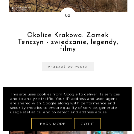
Okolice Krakowa. Zamek
Tenczyn - zwiedzanie, legendy,
filmy
PRZEJDŹ DO POSTA
This site uses cookies from Google to deliver its services
and to analyze traffic. Your IP address and user-agent
are shared with Google along with performance and
security metrics to ensure quality of service, generate
usage statistics, and to detect and address abuse.
LEARN MORE
GOT IT