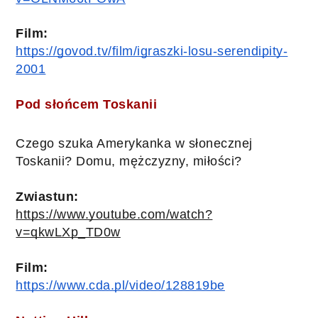
Film:
https://govod.tv/film/igraszki-losu-serendipity-
2001
Pod słońcem Toskanii
Czego szuka Amerykanka w słonecznej 
Toskanii? Domu, mężczyzny, miłości?
Zwiastun:
https://www.youtube.com/watch?
v=qkwLXp_TD0w
Film:
https://www.cda.pl/video/128819be