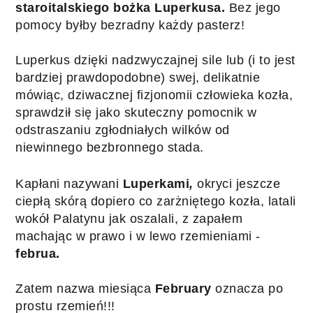
staroitalskiego bożka Luperkusa. 
B
ez jego 
pomocy byłby bezradny każdy pasterz! 
Luperkus dzięki nadzwyczajnej sile lub (i to jest 
bardziej prawdopodobne) swej, delikatnie 
mówiąc, dziwacznej fizjonomii człowieka kozła, 
sprawdził się jako skuteczny pomocnik w 
odstraszaniu zgłodniałych wilków od 
niewinnego bezbronnego stada.
Kapłani nazywani 
Luperkami
,
 okryci jeszcze 
ciepłą skórą dopiero co zarżniętego kozła, latali 
wokół Palatynu jak oszalali, z zapałem 
machając w prawo i w lewo rzemieniami - 
februa.
Zatem nazwa miesiąca 
February
 oznacza po 
prostu rzemień!!!