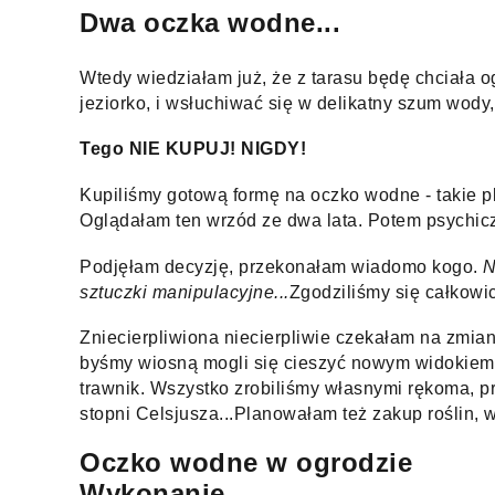
Dwa oczka wodne...
Wtedy wiedziałam już, że z tarasu będę chciała og
jeziorko, i wsłuchiwać się w delikatny szum wody,
Tego NIE KUPUJ! NIGDY!
Kupiliśmy gotową formę na oczko wodne - takie pl
Oglądałam ten wrzód ze dwa lata. Potem psychic
Podjęłam decyzję, przekonałam wiadomo kogo. 
N
sztuczki manipulacyjne...
Zgodziliśmy się całkowi
Zniecierpliwiona niecierpliwie czekałam na zmianę
byśmy wiosną mogli się cieszyć nowym widokiem o
trawnik. Wszystko zrobiliśmy własnymi rękoma, p
Oczko wodne w ogrodzie
Wykonanie