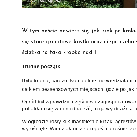
W tym poście dowiesz się, jak krok po kro
się stare granitowe kostki oraz niepotrzebn
ścieżka to taka kropka nad I.
Trudne początki 
Było trudno, bardzo. Kompletnie nie wiedziałam, 
całkiem bezsensownych miejscach, gdzie po jakim
Ogród był wprawdzie częściowo zagospodarowany,
potrafiłam się w nim odnaleźć, moja wyobraźnia ni
W ogrodzie rosły kilkunastoletnie krzaki agrestów, 
wyrośnięte. Wiedziałam, że czegoś, co rośnie, zd