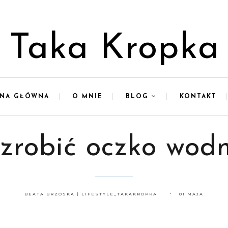
Taka Kropka
ONA GŁÓWNA
O MNIE
BLOG
KONTAKT
zrobić oczko wodn
BEATA BRZÓSKA | LIFESTYLE_TAKAKROPKA
01 MAJA