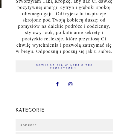
Stworzyłam Taką Kropkę, aby dać Ci dawkę
pozytywnej energii cytryn i głęboki spokój
oliwnego gaju. Odkryjesz tu inspiracje
skrojone pod Twoją kobiecą duszę: od
pomysłów na dalekie podróże i codzienny,
stylowy look, po kulinarne sekrety i
poetyckie refleksje, które przyniosą Ci
chwilę wytchnienia i pozwolą zatrzymać się
w biegu. Odpocznij i poczuj się jak u siebie.
DOWIEDZ SIĘ WIĘCEJ O TEJ
PRZESTRZENI
KATEGORIE
PODRÓŻE