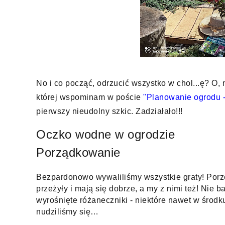
No i co począć, odrzucić wszystko w chol...ę? O, n
której wspominam w poście
 "Planowanie ogrodu -
pierwszy nieudolny szkic. Zadziałało!!!
Oczko wodne w ogrodzie
Porządkowanie
Bezpardonowo wywaliliśmy wszystkie graty! Porzec
przeżyły i mają się dobrze, a my z nimi też! Nie 
wyrośnięte różaneczniki - niektóre nawet w środku
nudziliśmy się…