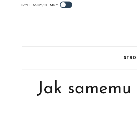
TRYB JASNY/CIEMNY
STR
Jak samemu 