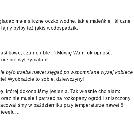
lądać małe śliczne oczko wodne, takie maleńkie   śliczne 
 fajny byłby też jakiś wodospadzik. 
astikowe, czarne ( ble ! ) Mówię Wam, okropność. 
znie nie wytrzymałam!
ie było trzeba nawet sięgać po wspomniane wyżej kobiece 
cie! Wyobraźcie to sobie, dziewczyny!
, której dokonaliśmy jesienią. Tak właśnie chciałam: 
raz nie musieli patrzeć na rozkopany ogród i zniszczony 
racowaliśmy w październiku przy temperaturze nawet 5 