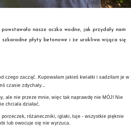
ku powstawało nasze oczko wodne, jak przydały nam
e szkaradne płyty betonowe i że urokliwa wijąca się
od czego zacząć. Kupowałam jakieś kwiatki i sadziłam je w 
ś czasie zdychały...
 ale nie przeze mnie, więc tak naprawdę nie MÓJ! Nie 
e chciała działać.
porzeczek, różaneczniki, iglaki, tuje - wszystkie pięknie 
obi lub owocuje się nie wyrzuca.